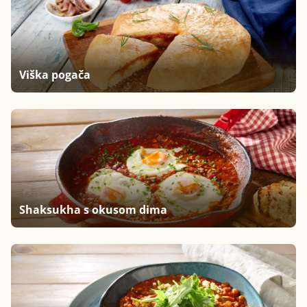
Viška pogača
Shaksukha s okusom dima