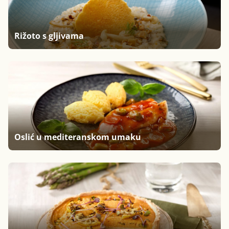
Rižoto s gljivama
Oslić u mediteranskom umaku