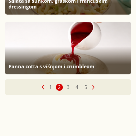
Salata sa šunkom, graškom i francuskim
dressingom
Panna cotta s višnjom i crumbleom
1
2
3
4
5