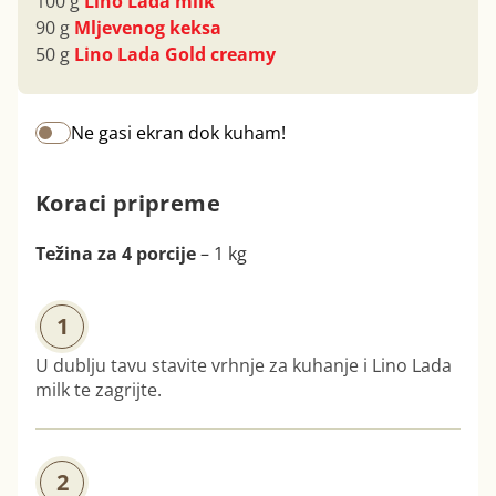
100 g
Lino Lada milk
90 g
Mljevenog keksa
50 g
Lino Lada Gold creamy
Ne gasi ekran dok kuham!
Koraci pripreme
Težina za 4 porcije
– 1 kg
1
U dublju tavu stavite vrhnje za kuhanje i Lino Lada
milk te zagrijte.
2