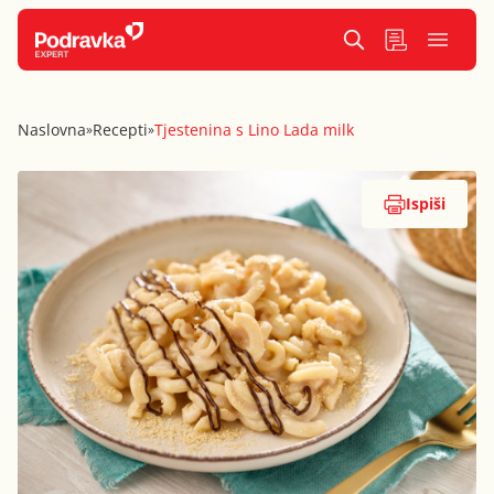
Naslovna
Recepti
Tjestenina s Lino Lada milk
»
»
Ispiši