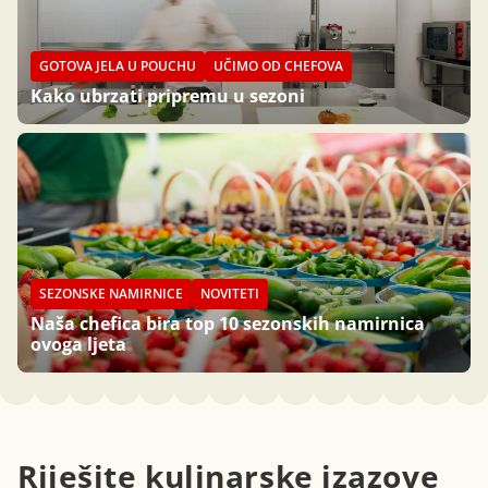
GOTOVA JELA U POUCHU
UČIMO OD CHEFOVA
Kako ubrzati pripremu u sezoni
SEZONSKE NAMIRNICE
NOVITETI
Naša chefica bira top 10 sezonskih namirnica
ovoga ljeta
Riješite kulinarske izazove