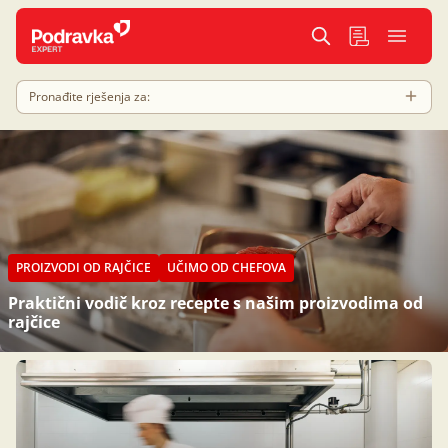
Pronađite rješenja za:
PROIZVODI OD RAJČICE
UČIMO OD CHEFOVA
Praktični vodič kroz recepte s našim proizvodima od
rajčice