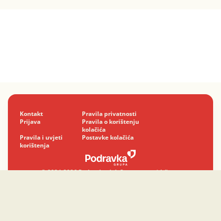
Kontakt
Pravila privatnosti
Prijava
Pravila o korištenju
kolačića
Pravila i uvjeti
Postavke kolačića
korištenja
© 2024-2026 Podravka d.d. Sva prava pridržana.
Podravka
je registrirani žig Podravke d.d.
Profesionalno sa srcem.