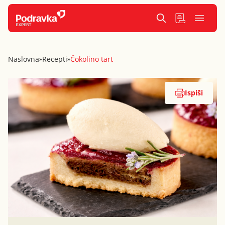
Naslovna
Recepti
Čokolino tart
»
»
Ispiši