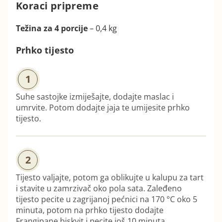
Koraci pripreme
Težina za 4 porcije
– 0,4 kg
Prhko tijesto
1
Suhe sastojke izmiješajte, dodajte maslac i
umrvite. Potom dodajte jaja te umijesite prhko
tijesto.
2
Tijesto valjajte, potom ga oblikujte u kalupu za tart
i stavite u zamrzivač oko pola sata. Zaleđeno
tijesto pecite u zagrijanoj pećnici na 170 °C oko 5
minuta, potom na prhko tijesto dodajte
Frangipane biskvit i pecite još 10 minuta.