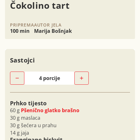
Čokolino tart
PRIPREMA
AUTOR JELA
100 min
Marija Bošnjak
Sastojci
Prhko tijesto
60 g
Pšenično glatko brašno
30 g maslaca
30 g šećera u prahu
14 g jaja
Frangipane biskvit