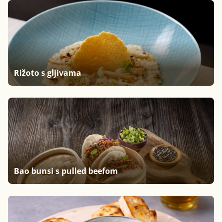
Rižoto s gljivama
Bao bunsi s pulled beefom