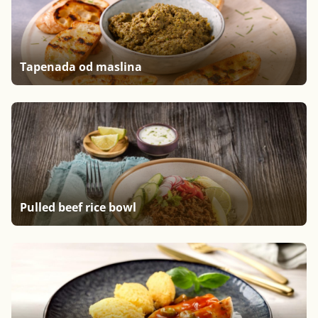
Tapenada od maslina
Pulled beef rice bowl