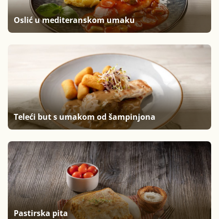
Oslić u mediteranskom umaku
Teleći but s umakom od šampinjona
Pastirska pita