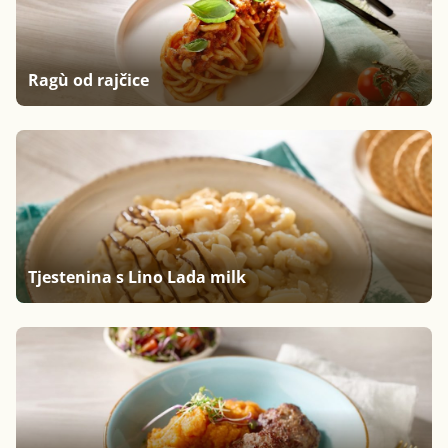
Ragù od rajčice
Tjestenina s Lino Lada milk