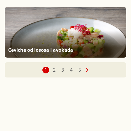
Ceviche od lososa i avokada
1
2
3
4
5