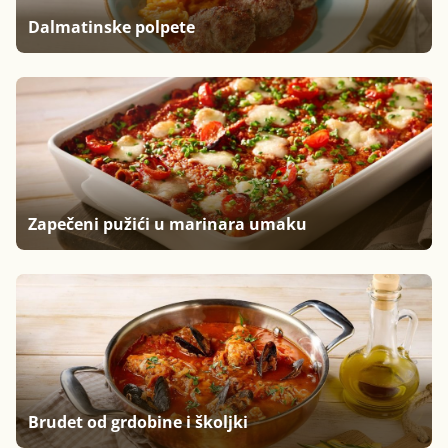
Dalmatinske polpete
Zapečeni pužići u marinara umaku
Brudet od grdobine i školjki