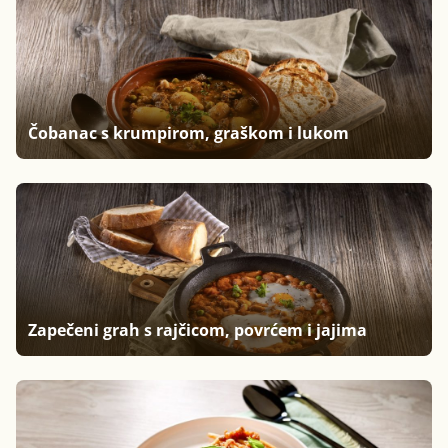
Čobanac s krumpirom, graškom i lukom
Zapečeni grah s rajčicom, povrćem i jajima