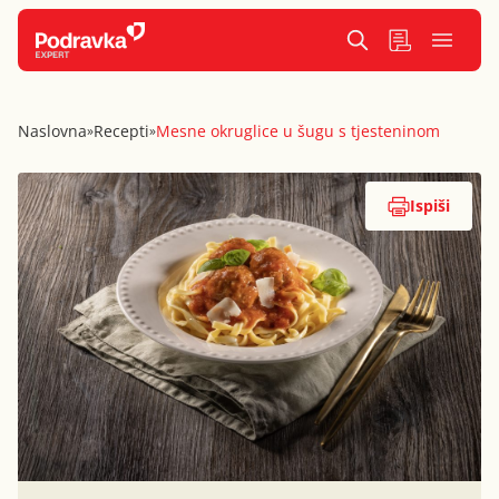
Naslovna
Recepti
Mesne okruglice u šugu s tjesteninom
»
»
Ispiši