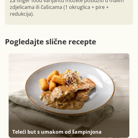
Za finger food varijantu možete poslužiti u malim
zdjelicama ili čašicama (1 okruglica + pire +
redukcija).
Pogledajte slične recepte
Teleći but s umakom od šampinjona