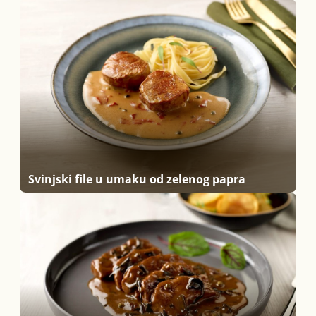
Svinjski file u umaku od zelenog papra