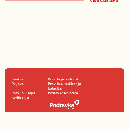
Više članaka
Kontakt
Pravila privatnosti
Prijava
Pravila o korištenju
kolačića
Pravila i uvjeti
Postavke kolačića
korištenja
© 2024-2026 Podravka d.d. Sva prava pridržana.
Podravka
je registrirani žig Podravke d.d.