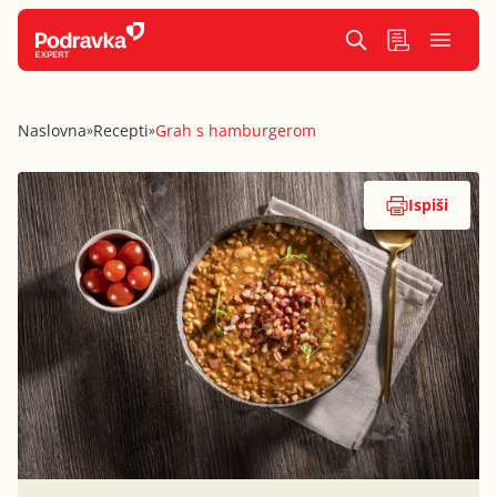
Naslovna
Recepti
Grah s hamburgerom
»
»
Ispiši