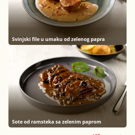
Svinjski file u umaku od zelenog papra
Sote od ramsteka sa zelenim paprom