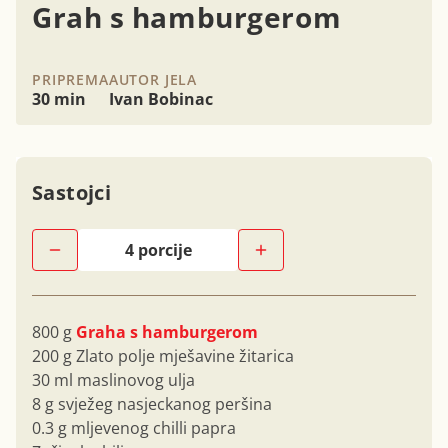
Grah s hamburgerom
PRIPREMA
AUTOR JELA
30 min
Ivan Bobinac
Sastojci
800 g
Graha s hamburgerom
200 g Zlato polje mješavine žitarica
30 ml maslinovog ulja
8 g svježeg nasjeckanog peršina
0.3 g mljevenog chilli papra