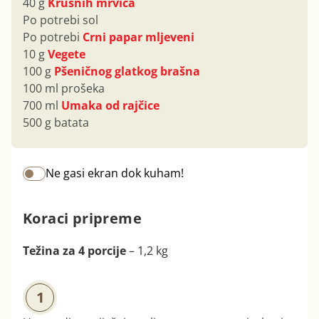
40 g
Krušnih mrvica
Po potrebi sol
Po potrebi
Crni papar mljeveni
10 g
Vegete
100 g
Pšeničnog glatkog brašna
100 ml prošeka
700 ml
Umaka od rajčice
500 g batata
Ne gasi ekran dok kuham!
Koraci pripreme
Težina za 4 porcije
– 1,2 kg
1