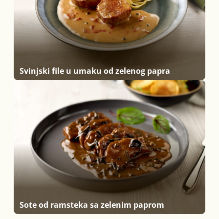
Svinjski file u umaku od zelenog papra
Sote od ramsteka sa zelenim paprom