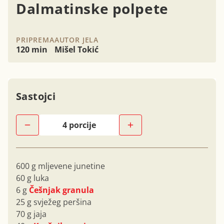
Dalmatinske polpete
PRIPREMA
AUTOR JELA
120 min
Mišel Tokić
Sastojci
600 g mljevene junetine
60 g luka
6 g
Češnjak granula
25 g svježeg peršina
70 g jaja