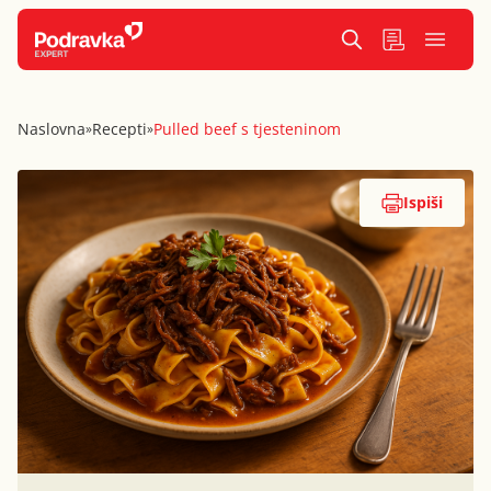
Naslovna
Recepti
Pulled beef s tjesteninom
»
»
Ispiši