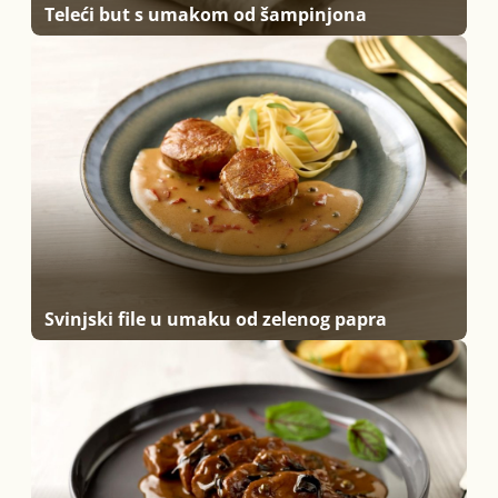
Teleći but s umakom od šampinjona
Svinjski file u umaku od zelenog papra