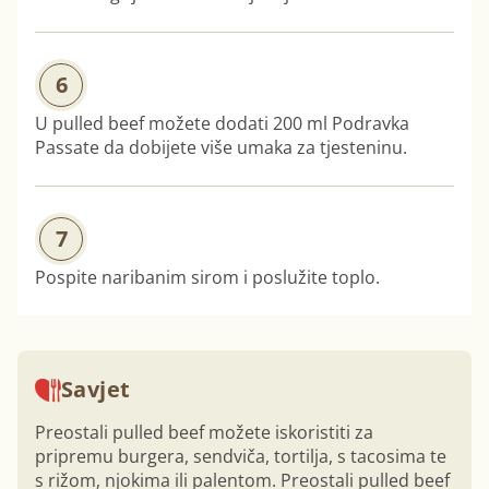
6
U pulled beef možete dodati 200 ml Podravka
Passate da dobijete više umaka za tjesteninu.
7
Pospite naribanim sirom i poslužite toplo.
Savjet
Preostali pulled beef možete iskoristiti za
pripremu burgera, sendviča, tortilja, s tacosima te
s rižom, njokima ili palentom. Preostali pulled beef