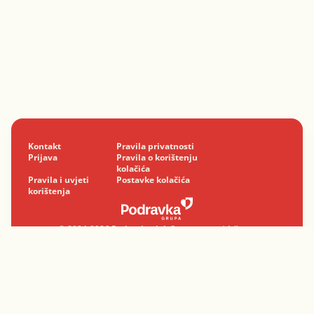
Kontakt
Pravila privatnosti
Prijava
Pravila o korištenju
kolačića
Pravila i uvjeti
Postavke kolačića
korištenja
© 2024-2026 Podravka d.d. Sva prava pridržana.
Podravka
je registrirani žig Podravke d.d.
Profesionalno sa srcem.