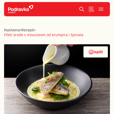
Naslovna
Recepti
»
»
Fileti orade s mousseom od krumpira i špinata
Ispiši