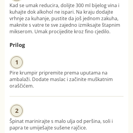
Kad se umak reducira, dolijte 300 ml bijelog vina i
kuhajte dok alkohol ne ispari. Na kraju dodajte
vrhnje za kuhanje, pustite da još jednom zakuha,
maknite s vatre te sve zajedno izmiksajte štapnim
mikserom. Umak procijedite kroz fino cjedilo.
Prilog
1
Pire krumpir pripremite prema uputama na
ambalaži. Dodate maslac i začinite muškatnim
oraščićem.
2
Špinat marinirajte s malo ulja od peršina, soli i
papra te umiješajte sušene rajčice.