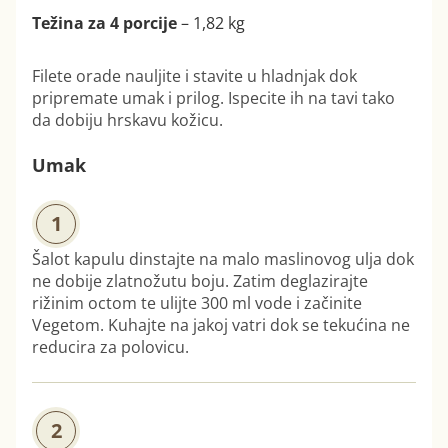
Težina za 4 porcije
– 1,82 kg
Filete orade nauljite i stavite u hladnjak dok
pripremate umak i prilog. Ispecite ih na tavi tako
da dobiju hrskavu kožicu.
Umak
1
Šalot kapulu dinstajte na malo maslinovog ulja dok
ne dobije zlatnožutu boju. Zatim deglazirajte
rižinim octom te ulijte 300 ml vode i začinite
Vegetom.
Kuha
jte
na jakoj vatri dok se tekućina ne
reducira za polovicu.
2