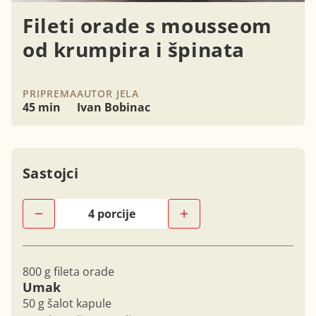
Fileti orade s mousseom
od krumpira i špinata
PRIPREMA
AUTOR JELA
45 min
Ivan Bobinac
Sastojci
800 g fileta orade
Umak
50 g šalot kapule