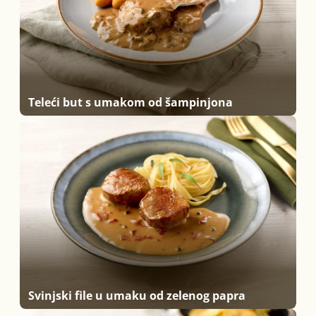
Teleći but s umakom od šampinjona
Svinjski file u umaku od zelenog papra