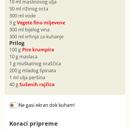
10 ml maslinovog ulja
50 ml rižinog octa
300 ml vode
3 g
Vegete fino mljevene
300 ml bijelog vina
300 ml vrhnja za kuhanje
Prilog
100 g
Pire krumpira
10 g maslaca
1 g muškatnog oraščića
200 g mladog špinata
1 ml ulja peršina
40 g
Sušenih rajčica
Ne gasi ekran dok kuham!
Koraci pripreme