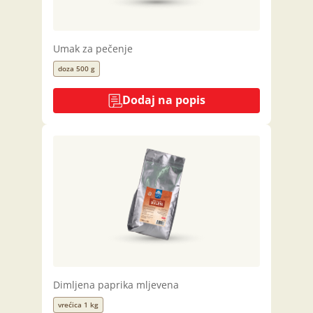
Umak za pečenje
doza 500 g
Dodaj na popis
Dimljena paprika mljevena
vrećica 1 kg