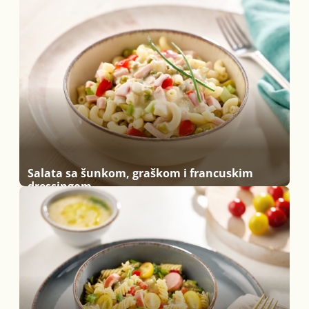
Salata sa šunkom, graškom i francuskim
dressingom