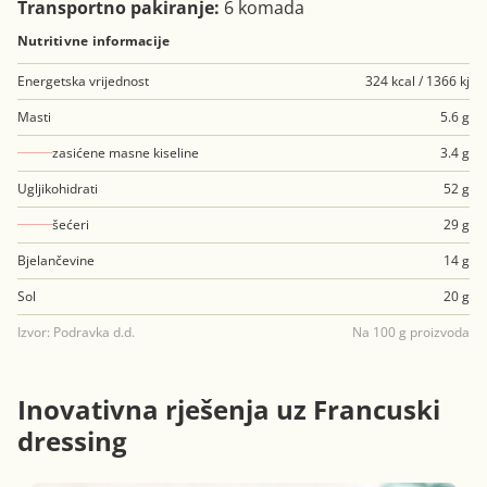
Transportno pakiranje:
6 komada
Nutritivne informacije
Energetska vrijednost
324 kcal / 1366 kj
Masti
5.6 g
zasićene masne kiseline
3.4 g
Ugljikohidrati
52 g
šećeri
29 g
Bjelančevine
14 g
Sol
20 g
Izvor: Podravka d.d.
Na 100 g proizvoda
Inovativna rješenja uz Francuski
dressing