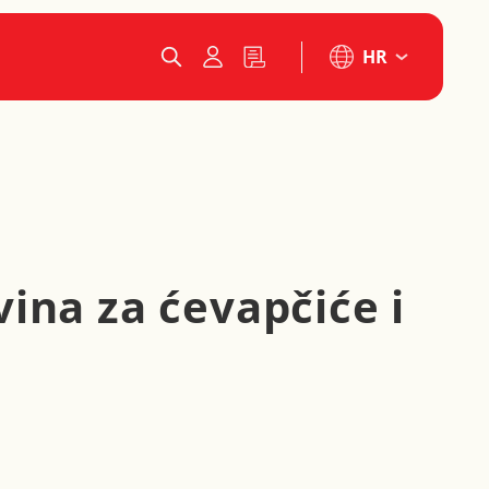
HR
ina za ćevapčiće i