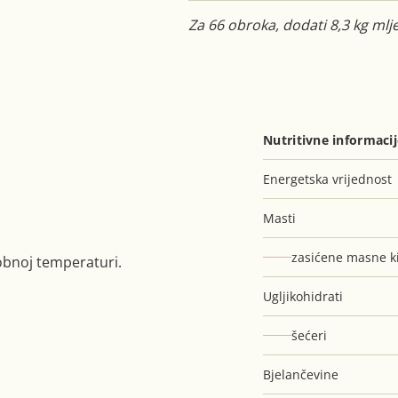
Za 66 obroka, dodati 8,3 kg ml
a
Nutritivne informaci
Energetska vrijednost
Masti
zasićene masne ki
obnoj temperaturi.
Ugljikohidrati
šećeri
Bjelančevine