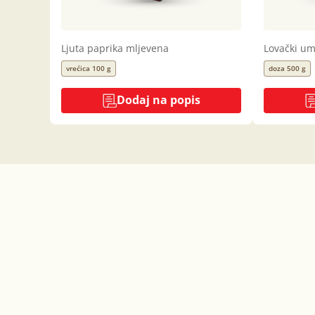
Ljuta paprika mljevena
Lovački u
vrećica 100 g
doza 500 g
Dodaj na popis