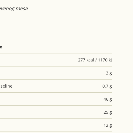
jevenog mesa
je
277 kcal / 1170 kj
3 g
seline
0.7 g
46 g
25 g
12 g