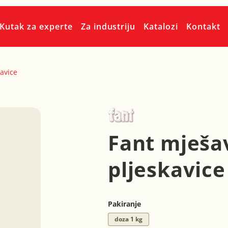
Kutak za experte
Za industriju
Katalozi
Kontakt
kavice
Fant mješav
pljeskavice
Pakiranje
doza 1 kg