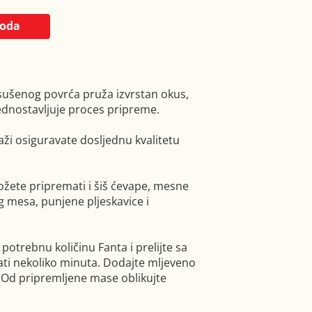
voda
 sušenog povrća pruža izvrstan okus,
jednostavljuje proces pripreme.
i osiguravate dosljednu kvalitetu
ožete pripremati i šiš ćevape, mesne
g mesa, punjene pljeskavice i
potrebnu količinu Fanta i prelijte sa
ti nekoliko minuta. Dodajte mljeveno
 Od pripremljene mase oblikujte