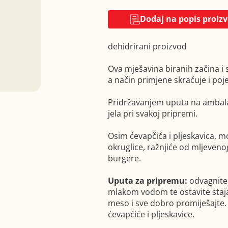
Dodaj na popis proiz
dehidrirani proizvod
Ova mješavina biranih začina i
a način primjene skraćuje i po
Pridržavanjem uputa na ambalaž
jela pri svakoj pripremi.
Osim ćevapčića i pljeskavica, m
okruglice, ražnjiće od mljeveno
burgere.
Uputa za pripremu:
odvagnite 
mlakom vodom te ostavite staja
meso i sve dobro promiješajte.
ćevapčiće i pljeskavice.