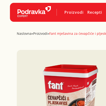
Proizvodi
Recepti
Naslovna
»
Proizvodi
»
Fant mješavina za ćevapčiće i pljes