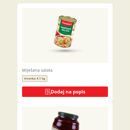
Miješana salata
limenka 4,1 kg
Dodaj na popis