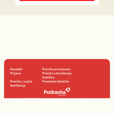
Kontakt
Pravila privatnosti
Prijava
Pravila o korištenju
kolačića
Pravila i uvjeti
Postavke kolačića
korištenja
© 2024-2026 Podravka d.d. Sva prava pridržana.
Podravka
je registrirani žig Podravke d.d.