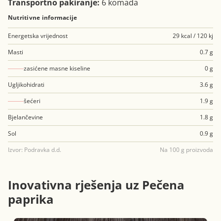
Transportno pakiranje:
6 komada
Nutritivne informacije
Energetska vrijednost
29 kcal / 120 kj
Masti
0.7 g
zasićene masne kiseline
0 g
Ugljikohidrati
3.6 g
šećeri
1.9 g
Bjelančevine
1.8 g
Sol
0.9 g
Izvor: Podravka d.d.
Na 100 g proizvoda
Inovativna rješenja uz Pečena
paprika