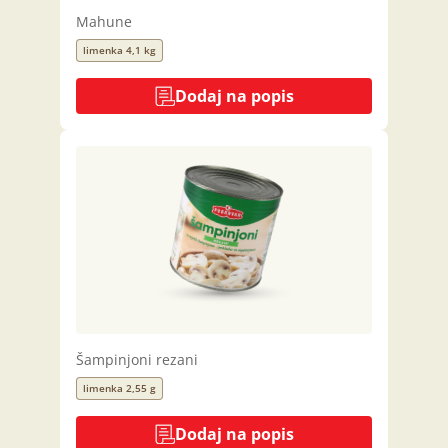
Mahune
limenka 4,1 kg
Dodaj na popis
Šampinjoni rezani
limenka 2,55 g
Dodaj na popis