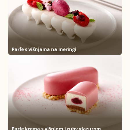
Parfe s višnjama na meringi
Parfe krema s višnjom i ruby glazurom