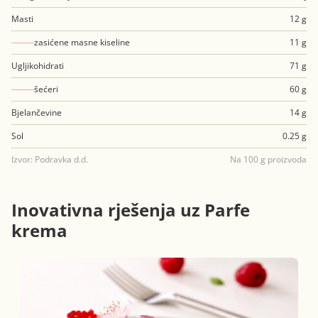
Masti
12 g
zasićene masne kiseline
11 g
Ugljikohidrati
71 g
šećeri
60 g
Bjelančevine
14 g
Sol
0.25 g
Izvor: Podravka d.d.
Na 100 g proizvoda
Inovativna rješenja uz Parfe
krema