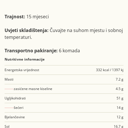
Trajnost:
15 mjeseci
Uvjeti skladištenja:
Čuvajte na suhom mjestu i sobnoj
temperaturi.
Transportno pakiranje:
6 komada
Nutritivne informacije
Energetska vrijednost
332 kcal / 1397 kj
Masti
7.2 g
zasićene masne kiseline
4.5 g
Ugljikohidrati
51 g
šećeri
14 g
Bjelančevine
12 g
Sol
16.7 g