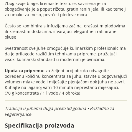
Zbog svoje blage, kremaste teksture, savršena je za
obogaćivanje jela poput rižota, gratiniranih jela, ili kao temelj
za umake za meso, povrće i plodove mora
Često se kombinira s infuzijama začina, orašastim plodovima
ili kremastim dodacima, stvarajući elegantne i rafinirane
okuse
Svestranost ove juhe omogućuje kulinarskim profesionalcima
da je prilagode različitim tehnikama pripreme, pružajući
visoki kulinarski standard u modernim jelovnicima.
Uputa za pripremu:
za željeni broj obroka odvagnite
određenu količinu koncentrata za juhu, stavite u odgovarajući
volumen mlake vode i miješajte pjenjačom dok juha ne zavri.
Kuhajte na laganoj vatri 10 minuta neprestano miješajući.
(70 g koncentrata / 1 l vode / 4 obroka)
Tradicija u juhama duga preko 50 godina • Prikladno za
vegetarijance
Specifikacija proizvoda