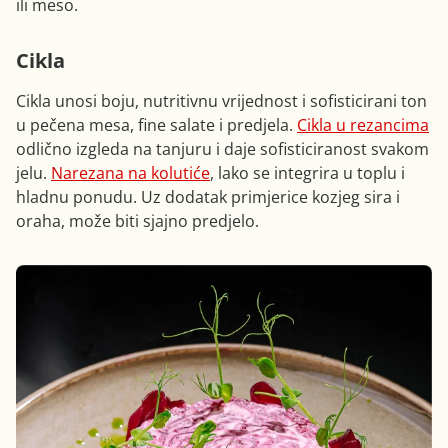
ili meso.
Cikla
Cikla unosi boju, nutritivnu vrijednost i sofisticirani ton
u pečena mesa, fine salate i predjela.
Cikla u rezancima
odlično izgleda na tanjuru i daje sofisticiranost svakom
jelu.
Narezana na kolutiće
, lako se integrira u toplu i
hladnu ponudu. Uz dodatak primjerice kozjeg sira i
oraha, može biti sjajno predjelo.