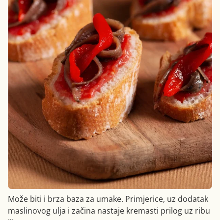
Može biti i brza baza za umake. Primjerice, uz dodatak
maslinovog ulja i začina nastaje kremasti prilog uz ribu