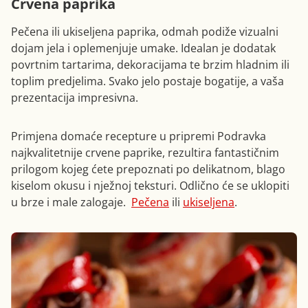
Crvena paprika
Pečena ili ukiseljena paprika, odmah podiže vizualni
dojam jela i oplemenjuje umake. Idealan je dodatak
povrtnim tartarima, dekoracijama te brzim hladnim ili
toplim predjelima. Svako jelo postaje bogatije, a vaša
prezentacija impresivna.
Primjena domaće recepture u pripremi Podravka
najkvalitetnije crvene paprike, rezultira fantastičnim
prilogom kojeg ćete prepoznati po delikatnom, blago
kiselom okusu i nježnoj teksturi. Odlično će se uklopiti
u brze i male zalogaje.
Pečena
ili
ukiseljena
.