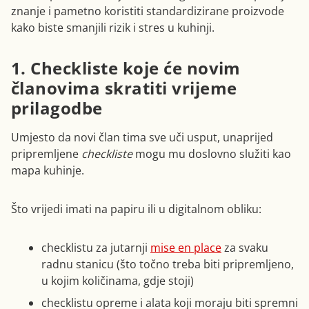
znanje i pametno koristiti standardizirane proizvode
kako biste smanjili rizik i stres u kuhinji.
1. Checkliste koje će novim
članovima skratiti vrijeme
prilagodbe
Umjesto da novi član tima sve uči usput, unaprijed
pripremljene
checkliste
mogu mu doslovno služiti kao
mapa kuhinje.
Što vrijedi imati na papiru ili u digitalnom obliku:
checklistu za jutarnji
mise en place
za svaku
radnu stanicu (što točno treba biti pripremljeno,
u kojim količinama, gdje stoji)
checklistu opreme i alata koji moraju biti spremni