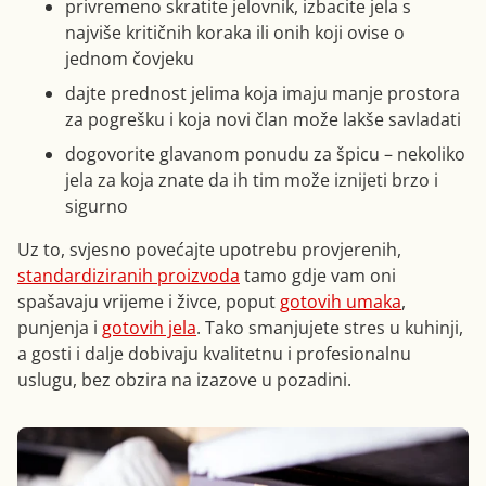
privremeno skratite jelovnik, izbacite jela s
najviše kritičnih koraka ili onih koji ovise o
jednom čovjeku
dajte prednost jelima koja imaju manje prostora
za pogrešku i koja novi član može lakše savladati
dogovorite glavanom ponudu za špicu – nekoliko
jela za koja znate da ih tim može iznijeti brzo i
sigurno
Uz to, svjesno povećajte upotrebu provjerenih,
standardiziranih proizvoda
tamo gdje vam oni
spašavaju vrijeme i živce, poput
gotovih umaka
,
punjenja i
gotovih jela
. Tako smanjujete stres u kuhinji,
a gosti i dalje dobivaju kvalitetnu i profesionalnu
uslugu, bez obzira na izazove u pozadini.