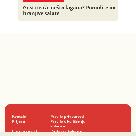
Gosti traže nešto lagano? Ponudite im
hranjive salate
Kontakt
Pravila privatnosti
Prijava
Pravila o korištenju
kolačića
Pravila i uvjeti
Postavke kolačića
korištenja