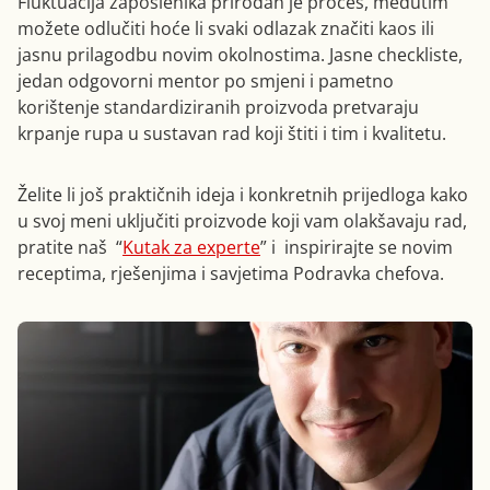
Fluktuacija zaposlenika prirodan je proces, međutim
možete odlučiti hoće li svaki odlazak značiti kaos ili
jasnu prilagodbu novim okolnostima. Jasne checkliste,
jedan odgovorni mentor po smjeni i pametno
korištenje standardiziranih proizvoda pretvaraju
krpanje rupa u sustavan rad koji štiti i tim i kvalitetu.
Želite li još praktičnih ideja i konkretnih prijedloga kako
u svoj meni uključiti proizvode koji vam olakšavaju rad,
pratite naš “
Kutak za experte
” i inspirirajte se novim
receptima, rješenjima i savjetima Podravka chefova.