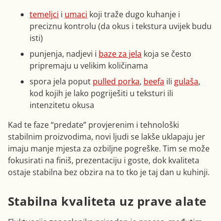
temeljci
i
umaci
koji traže dugo kuhanje i
preciznu kontrolu (da okus i tekstura uvijek budu
isti)
punjenja, nadjevi i
baze za jela
koja se često
pripremaju u velikim količinama
spora jela poput
pulled porka
,
beefa
ili
gulaša
,
kod kojih je lako pogriješiti u teksturi ili
intenzitetu okusa
Kad te faze “predate” provjerenim i tehnološki
stabilnim proizvodima, novi ljudi se lakše uklapaju jer
imaju manje mjesta za ozbiljne pogreške. Tim se može
fokusirati na finiš, prezentaciju i goste, dok kvaliteta
ostaje stabilna bez obzira na to tko je taj dan u kuhinji.
Stabilna kvaliteta uz prave alate