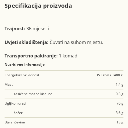
Specifikacija proizvoda
Trajnost:
36 mjeseci
Uvjeti skladištenja:
Čuvati na suhom mjestu.
Transportno pakiranje:
1 komad
Nutritivne informacije
Energetska vrijednost
351 kcal / 1488 kj
Masti
1.4 g
zasićene masne kiseline
0.3 g
Ugljikohidrati
70 g
šećeri
3.6 g
Bjelančevine
13 g