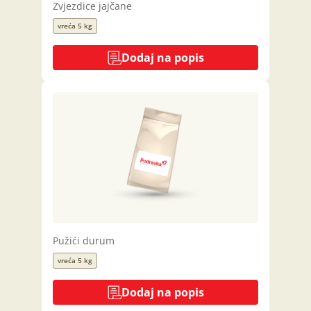
Zvjezdice jajčane
vreća 5 kg
Dodaj na popis
Pužići durum
vreća 5 kg
Dodaj na popis