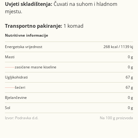
Uvjeti skladištenja:
Čuvati na suhom i hladnom
mjestu.
Transportno pakiranje:
1 komad
Nutritivne informacije
Energetska vrijednost
268 kcal / 1139 kj
Masti
0 g
zasićene masne kiseline
0 g
Ugljikohidrati
67 g
šećeri
67 g
Bjelančevine
0 g
Sol
0 g
Izvor: Podravka d.d.
Na 100 g proizvoda