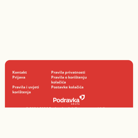
Kontakt
Pravila privatnosti
Prijava
Pravila o korištenju
kolačića
Pravila i uvjeti
Postavke kolačića
korištenja
© 2024-2026 Podravka d.d. Sva prava pridržana.
Podravka
je registrirani žig Podravke d.d.
Profesionalno sa srcem.