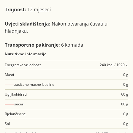
Trajnost:
12 mjeseci
Uvjeti skladištenja:
Nakon otvaranja čuvati u
hladnjaku.
Transportno pakiranje:
6 komada
Nutritivne informacije
Energetska vrijednost
240 kcal / 1020 kj
Masti
0 g
zasićene masne kiseline
0 g
Ugljikohidrati
60 g
šećeri
60 g
Bjelančevine
0 g
Sol
0 g