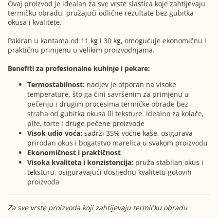
Ovaj proizvod je idealan za sve vrste slastica koje zahtijevaju
termičku obradu, pružajući odlične rezultate bez gubitka
okusa i kvalitete.
Pakiran u kantama od 11 kg i 30 kg, omogućuje ekonomičnu i
praktičnu primjenu u velikim proizvodnjama.
Benefiti za profesionalne kuhinje i pekare:
Termostabilnost:
nadjev je otporan na visoke
temperature, što ga čini savršenim za primjenu u
pečenju i drugim procesima termičke obrade bez
straha od gubitka okusa ili teksture. Idealno za kolače,
pite, torte i druge pečene proizvode
Visok udio voća:
sadrži 35% voćne kaše, osigurava
prirodan okus i bogatstvo marelica u svakom proizvodu
Ekonomičnost i praktičnost
Visoka kvaliteta i konzistencija:
pruža stabilan okus i
teksturu, osiguravajući dosljednu kvalitetu gotovih
proizvoda
Za sve vrste proizvoda koji zahtijevaju termičku obradu