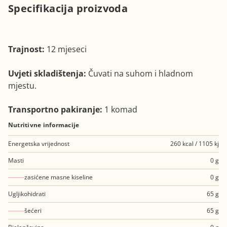
Specifikacija proizvoda
Trajnost:
12 mjeseci
Uvjeti skladištenja:
Čuvati na suhom i hladnom
mjestu.
Transportno pakiranje:
1 komad
Nutritivne informacije
Energetska vrijednost
260 kcal / 1105 kj
Masti
0 g
zasićene masne kiseline
0 g
Ugljikohidrati
65 g
šećeri
65 g