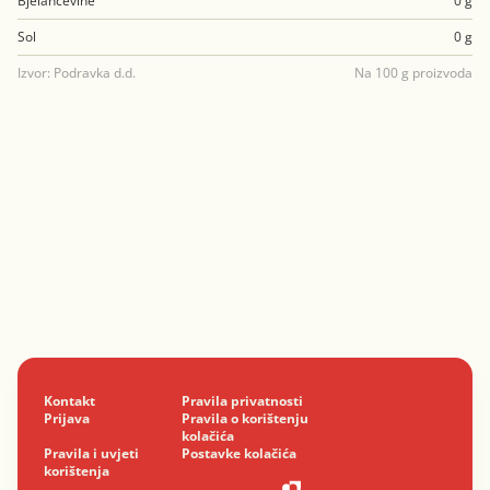
Bjelančevine
0 g
Sol
0 g
Izvor: Podravka d.d.
Na 100 g proizvoda
Kontakt
Pravila privatnosti
Prijava
Pravila o korištenju
kolačića
Pravila i uvjeti
Postavke kolačića
korištenja