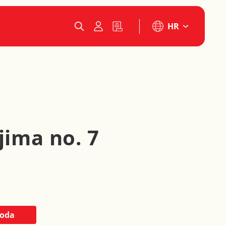
HR
jima no. 7
voda