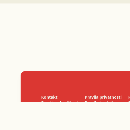
Kontakt
Pravila privatnosti
Pravila o korištenju
Pravila i uvjeti
kolačića
korištenja