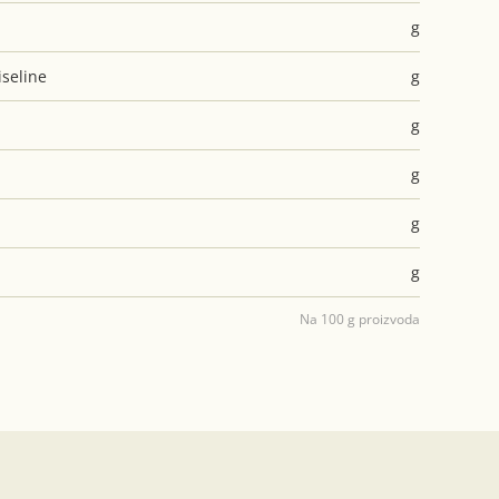
g
seline
g
g
g
g
g
Na 100 g proizvoda