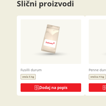
Slični proizvodi
Fusilli durum
Penne du
vreća 5 kg
vrećica 4 kg
Dodaj na popis