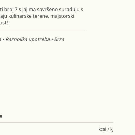
ti broj 7 s jajima savršeno surađuju s
jaju kulinarske terene, majstorski
ost!
 • Raznolika upotreba • Brza
je
kcal / kj