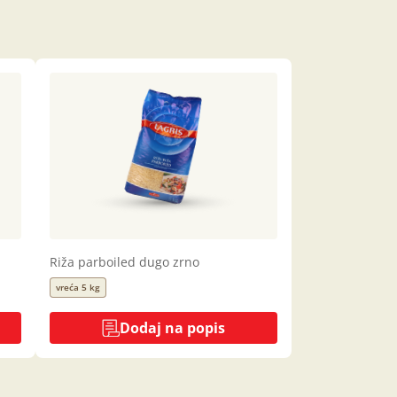
Riža parboiled dugo zrno
vreća 5 kg
Dodaj na popis