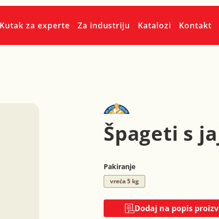
Kutak za experte
Za industriju
Katalozi
Kontakt
Špageti s ja
Pakiranje
vreća 5 kg
Dodaj na popis proiz