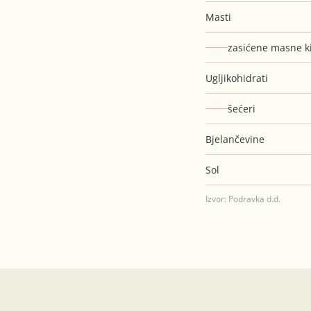
Masti
zasićene masne ki
Ugljikohidrati
šećeri
Bjelančevine
Sol
Izvor: Podravka d.d.