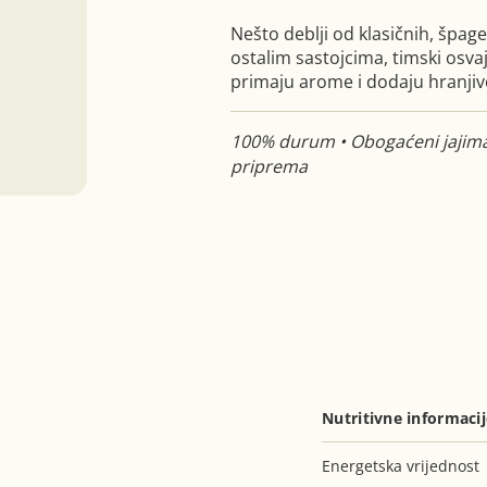
Nešto deblji od klasičnih, špage
ostalim sastojcima, timski osva
primaju arome i dodaju hranjiv
100% durum • Obogaćeni jajima
priprema
a
Nutritivne informaci
Energetska vrijednost