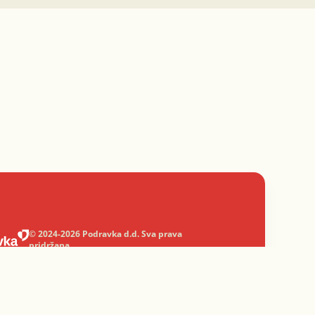
© 2024-2026 Podravka d.d. Sva prava
pridržana.
Podravka
je registrirani žig Podravke d.d.