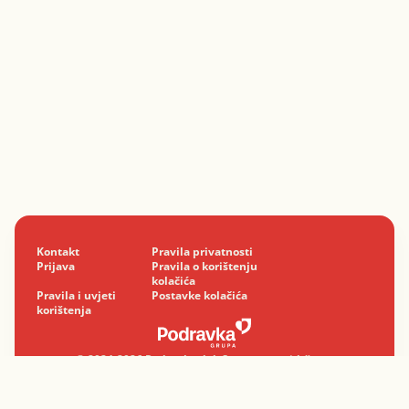
Kontakt
Pravila privatnosti
Prijava
Pravila o korištenju
kolačića
Pravila i uvjeti
Postavke kolačića
korištenja
© 2024-2026 Podravka d.d. Sva prava pridržana.
Podravka
je registrirani žig Podravke d.d.