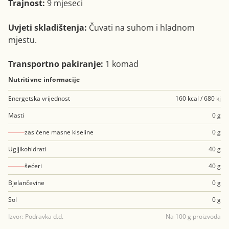
Trajnost:
9 mjeseci
Uvjeti skladištenja:
Čuvati na suhom i hladnom
mjestu.
Transportno pakiranje:
1 komad
Nutritivne informacije
Energetska vrijednost
160 kcal / 680 kj
Masti
0 g
zasićene masne kiseline
0 g
Ugljikohidrati
40 g
šećeri
40 g
Bjelančevine
0 g
Sol
0 g
Izvor: Podravka d.d.
Na 100 g proizvoda