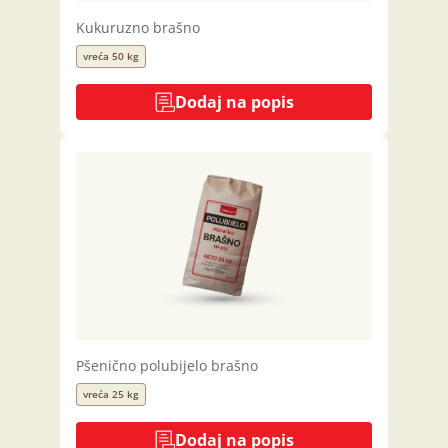
Kukuruzno brašno
vreća 50 kg
Dodaj na popis
Pšenično polubijelo brašno
vreća 25 kg
Dodaj na popis