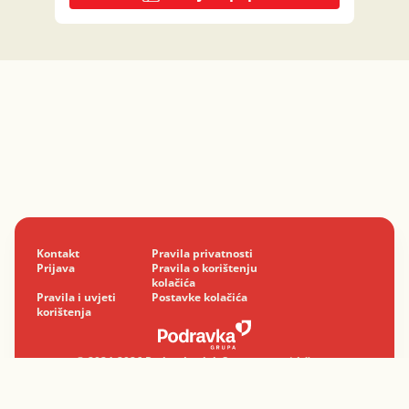
Kontakt
Pravila privatnosti
Prijava
Pravila o korištenju
kolačića
Pravila i uvjeti
Postavke kolačića
korištenja
© 2024-2026 Podravka d.d. Sva prava pridržana.
Podravka
je registrirani žig Podravke d.d.