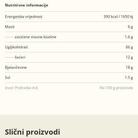
Nutritivne informacije
Energetska vrijednost
390 kcal / 1650 kj
Masti
6 g
zasićene masne kiseline
1.6 g
Ugljikohidrati
66 g
šećeri
12 g
Bjelančevine
18 g
Sol
1.5 g
Izvor: Podravka d.d.
Na 100 g proizvoda
Slični proizvodi