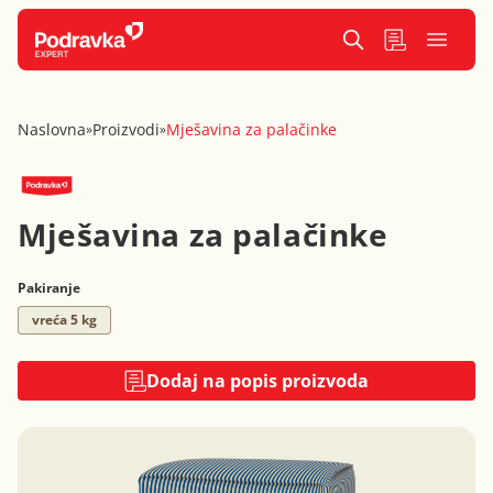
Naslovna
Proizvodi
Mješavina za palačinke
»
»
Mješavina za palačinke
Pakiranje
vreća 5 kg
Dodaj na popis proizvoda