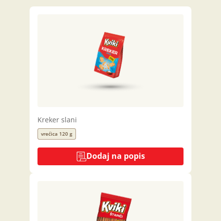
Kreker slani
vrećica 120 g
Dodaj na popis