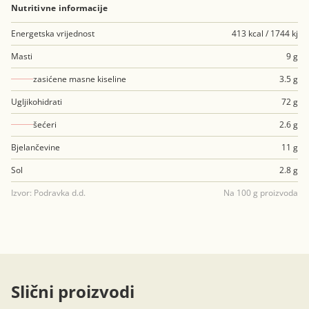
Nutritivne informacije
Energetska vrijednost
413 kcal / 1744 kj
Masti
9 g
zasićene masne kiseline
3.5 g
Ugljikohidrati
72 g
šećeri
2.6 g
Bjelančevine
11 g
Sol
2.8 g
Izvor: Podravka d.d.
Na 100 g proizvoda
Slični proizvodi