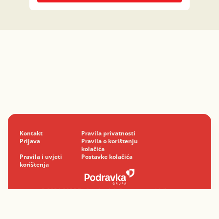
Kontakt
Pravila privatnosti
Prijava
Pravila o korištenju
kolačića
Pravila i uvjeti
Postavke kolačića
korištenja
© 2024-2026 Podravka d.d. Sva prava pridržana.
Podravka
je registrirani žig Podravke d.d.