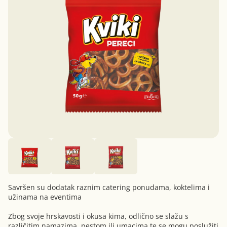
Savršen su dodatak raznim catering ponudama, koktelima i
užinama na eventima
Zbog svoje hrskavosti i okusa kima, odlično se slažu s
različitim namazima, pestom ili umacima te se mogu poslužiti