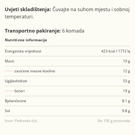
Uvjeti skladištenja:
Čuvajte na suhom mjestu i sobnoj
temperaturi.
Transportno pakiranje:
6 komada
Nutritivne informacije
Energetska vrijednost
423 kcal / 1772 kj
Masti
19 g
zasićene masne kiseline
12 g
Ugljikohidrati
53 g
šećeri
19 g
Bjelančevine
8.1 g
Sol
9.8 g
Izvor: Podravka d.d.
Na 100 g proizvoda