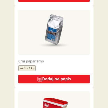
Crni papar zrno
vrećica 1 kg
Dodaj na popis