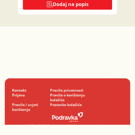
Dodaj na popis
Kontakt
Pravila privatnosti
Prijava
Pravila o korištenju
kolačića
Pravila i uvjeti
Postavke kolačića
korištenja
© 2024-2026 Podravka d.d. Sva prava pridržana.
Podravka
je registrirani žig Podravke d.d.