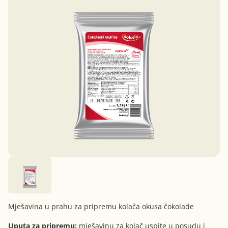
Mješavina u prahu za pripremu kolača okusa čokolade
Uputa za pripremu:
mješavinu za kolač uspite u posudu i