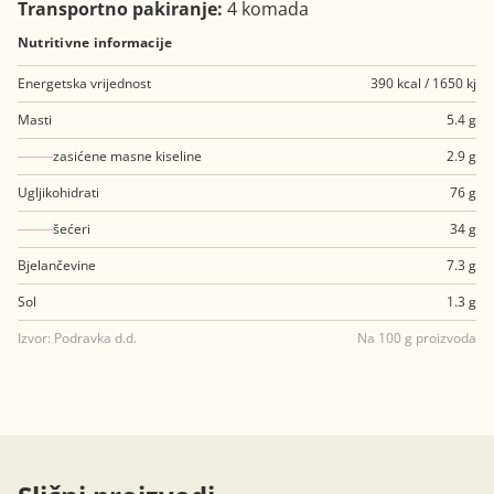
Transportno pakiranje:
4 komada
Nutritivne informacije
Energetska vrijednost
390 kcal / 1650 kj
Masti
5.4 g
zasićene masne kiseline
2.9 g
Ugljikohidrati
76 g
šećeri
34 g
Bjelančevine
7.3 g
Sol
1.3 g
Izvor: Podravka d.d.
Na 100 g proizvoda