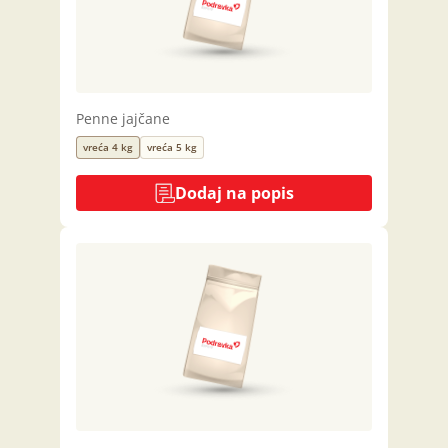
Penne jajčane
vreća 4 kg
vreća 5 kg
Dodaj na popis