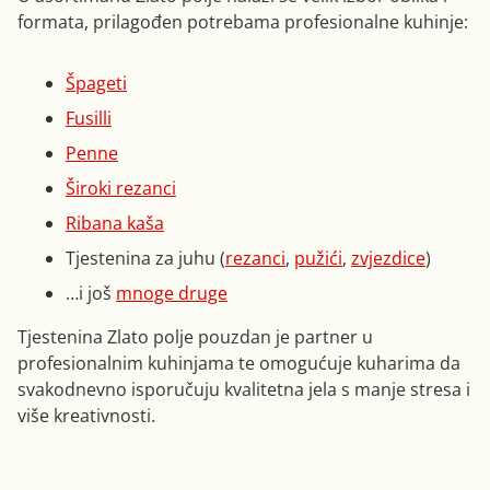
formata, prilagođen potrebama profesionalne kuhinje:
Špageti
Fusilli
Penne
Široki rezanci
Ribana kaša
Tjestenina za juhu (
rezanci
,
pužići
,
zvjezdice
)
…i još
mnoge druge
Tjestenina Zlato polje pouzdan je partner u
profesionalnim kuhinjama te omogućuje kuharima da
svakodnevno isporučuju kvalitetna jela s manje stresa i
više kreativnosti.