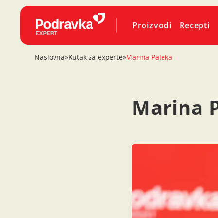
Proizvodi
Recepti
Naslovna
»
Kutak za experte
»
Marina Paleka
Marina 