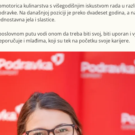
omotorica kulinarstva s višegodišnjim iskustvom rada u razl
dravke. Na današnjoj poziciji je preko dvadeset godina, a na
dnostavna jela i slastice.
oslovnom putu vodi onom da treba biti svoj, biti uporan i v
eporučuje i mlađima, koji su tek na početku svoje karijere.