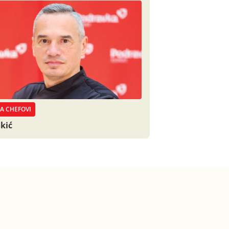
A CHEFOVI
okić