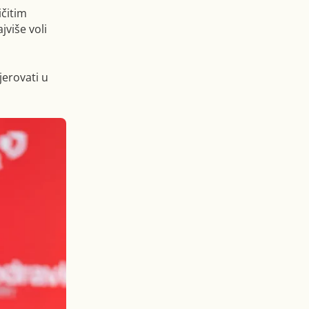
ičitim
jviše voli
jerovati u