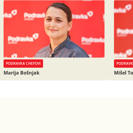
PODRAVKA CHEFOVI
PODRAVK
Marija Bošnjak
Mišel T