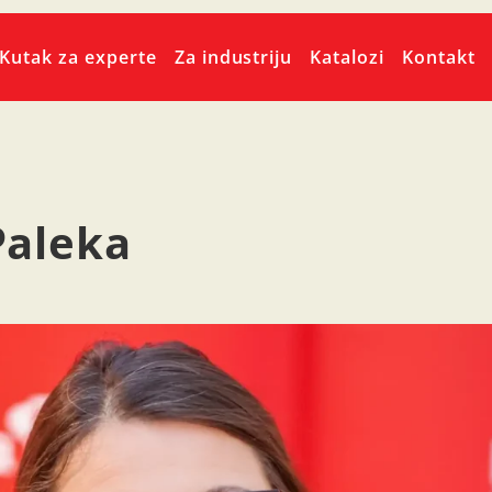
Kutak za experte
Za industriju
Katalozi
Kontakt
Paleka