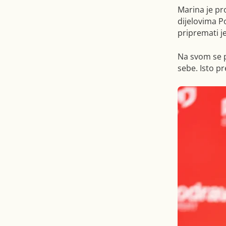
Marina je pr
dijelovima Po
pripremati je
Na svom se p
sebe. Isto pr