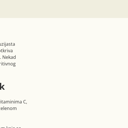
uzijasta
tkriva
u. Nekad
itivnog
ak
 vitaminima C,
“zelenom