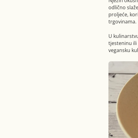
Njezin okusn
odlično slaž
proljeće, kor
trgovinama.
U kulinarstv
tjesteninu il
vegansku kuhi