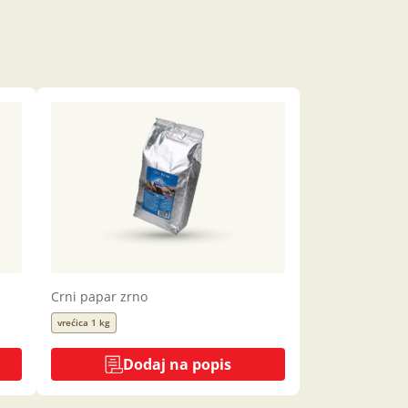
Crni papar zrno
vrećica 1 kg
Dodaj na popis