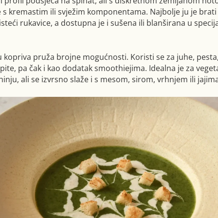
i profil podsjeća na špinat, ali s diskretnom zemljanom not
e s kremastim ili svježim komponentama. Najbolje ju je brati
isteći rukavice, a dostupna je i sušena ili blanširana u specij
u kopriva pruža brojne mogućnosti. Koristi se za juhe, pesta
i pite, pa čak i kao dodatak smoothiejima. Idealna je za veget
nju, ali se izvrsno slaže i s mesom, sirom, vrhnjem ili jajima