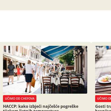
UČIMO OD CHEFOVA
UČIMO O
HACCP: kako izbjeći najčešće pogreške
Gosti t