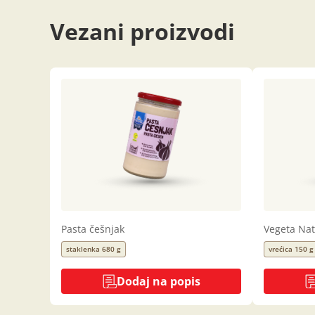
Vezani proizvodi
Pasta češnjak
Vegeta Na
staklenka 680 g
vrećica 150 g
Dodaj na popis