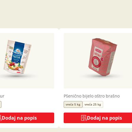
tur
Pšenično bijelo oštro brašno
vreća 5 kg
vreća 25 kg
Dodaj na popis
Dodaj na popis