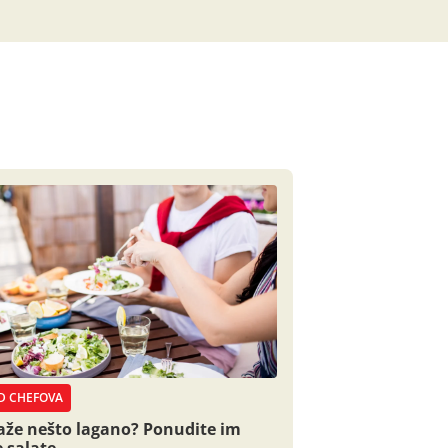
D CHEFOVA
raže nešto lagano? Ponudite im