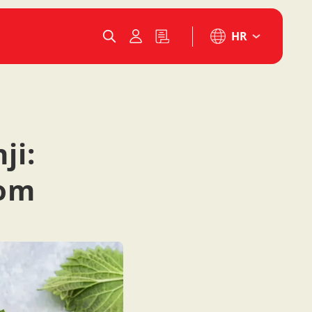
HR
ji:
lom