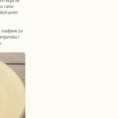
om koja se
 u rano
aliziranim
, nadjeve za
arijansku i
.