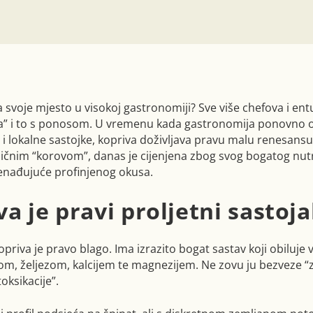
a svoje mjesto u visokoj gastronomiji? Sve više chefova i ent
a” i to s ponosom. U vremenu kada gastronomija ponovno o
 i lokalne sastojke, kopriva doživljava pravu malu renesans
čnim “korovom”, danas je cijenjena zbog svog bogatog nutr
nenađujuće profinjenog okusa.
va je pravi proljetni sastoj
opriva je pravo blago. Ima izrazito bogat sastav koji obiluje
filom, željezom, kalcijem te magnezijem. Ne zovu ju bezveze 
oksikacije”.