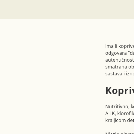
Ima li kopriv
odgovara “d
autentičnost
smatrana obi
sastava i iz
Kopri
Nutritivno, k
A i K, kloro
kraljicom det