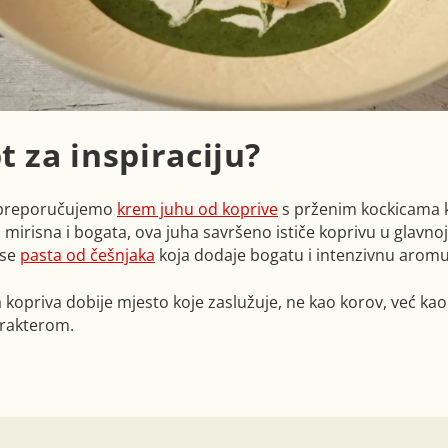
t za inspiraciju?
 preporučujemo
krem juhu od koprive
s prženim kockicama 
 mirisna i bogata, ova juha savršeno ističe koprivu u glavnoj
 se
pasta od češnjaka
koja dodaje bogatu i intenzivnu aromu
a kopriva dobije mjesto koje zaslužuje, ne kao korov, već k
arakterom.