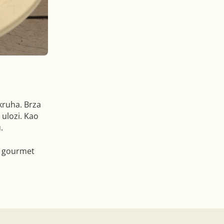
kruha. Brza
 ulozi. Kao
.
ao gourmet