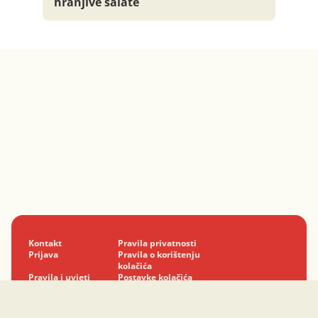
hranjive salate
Kontakt
Pravila privatnosti
Prijava
Pravila o korištenju
kolačića
Pravila i uvjeti
Postavke kolačića
korištenja