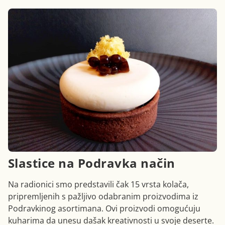
Slastice na Podravka način
Na radionici smo predstavili čak 15 vrsta kolača,
pripremljenih s pažljivo odabranim proizvodima iz
Podravkinog asortimana. Ovi proizvodi omogućuju
kuharima da unesu dašak kreativnosti u svoje deserte.