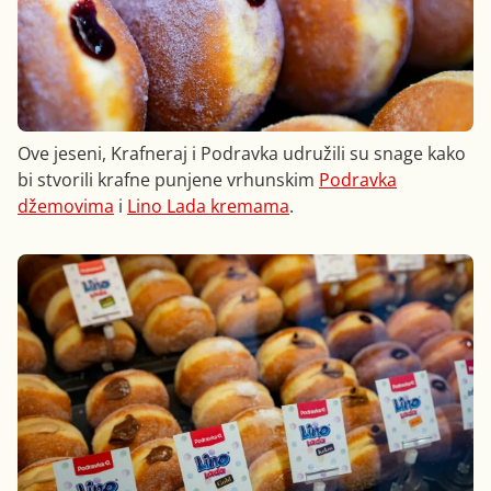
Ove jeseni, Krafneraj i Podravka udružili su snage kako
bi stvorili krafne punjene vrhunskim
Podravka
džemovima
i
Lino Lada kremama
.