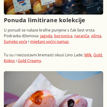
Ponuda limitirane kolekcije
U ponudi se nalaze krafne punjene s čak šest vrsta
Podravka džemova:
jagoda
,
borovnica
,
naranča
,
višnja
,
šumsko voće
i
miješani voćni namaz
.
Tu su i neizostavni kremasti okusi Lino Lade:
Milk
,
Gold
,
Kokos
i
Gold Creamy
.