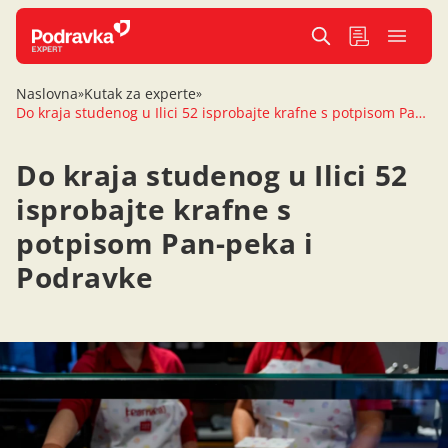
Naslovna
Kutak za experte
»
»
Do kraja studenog u Ilici 52 isprobajte krafne s potpisom Pan-peka i Podravke
Do kraja studenog u Ilici 52
isprobajte krafne s
potpisom Pan-peka i
Podravke