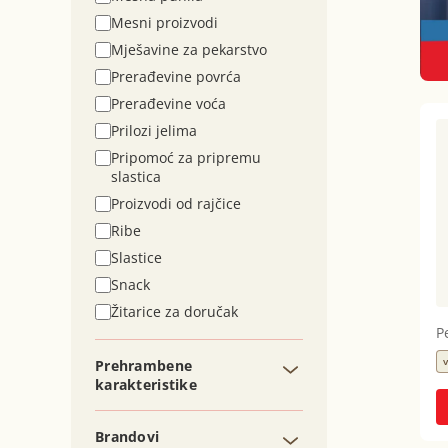
Mesni proizvodi
Mješavine za pekarstvo
Prerađevine povrća
Prerađevine voća
Prilozi jelima
Pripomoć za pripremu
slastica
Proizvodi od rajčice
Ribe
Slastice
Snack
Žitarice za doručak
P
v
Prehrambene
karakteristike
Brandovi