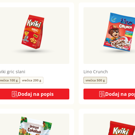
iki gric slani
Lino Crunch
rećica 100 g
vrećica 200 g
vrećica 500 g
Dodaj na popis
Dodaj na po