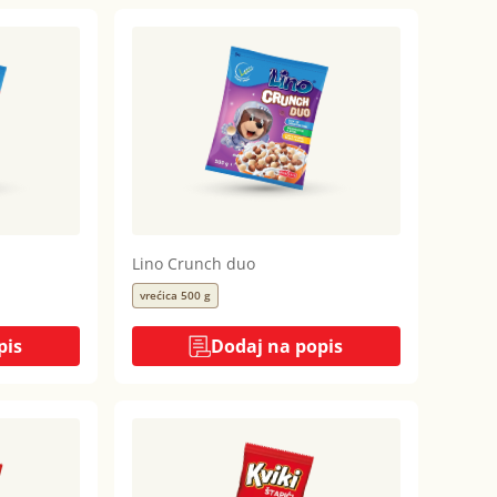
Lino Crunch duo
vrećica 500 g
pis
Dodaj na popis