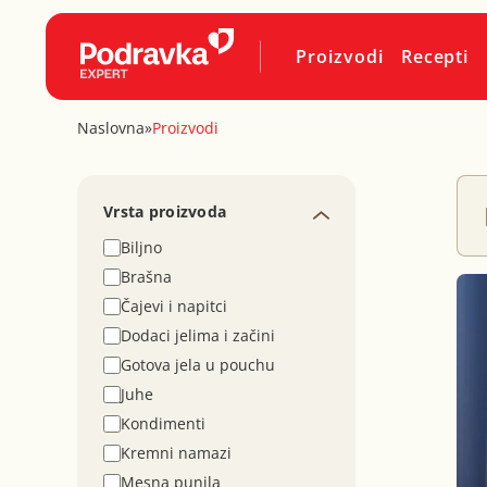
Proizvodi
Recepti
Naslovna
»
Proizvodi
Vrsta proizvoda
Biljno
Brašna
Čajevi i napitci
Dodaci jelima i začini
Gotova jela u pouchu
Juhe
Kondimenti
Kremni namazi
Mesna punila