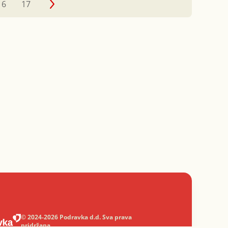
16
17
© 2024-2026 Podravka d.d. Sva prava
pridržana.