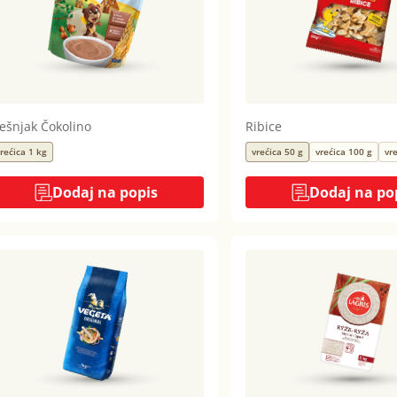
ješnjak Čokolino
Ribice
rećica 1 kg
vrećica 50 g
vrećica 100 g
vr
Dodaj na popis
Dodaj na po