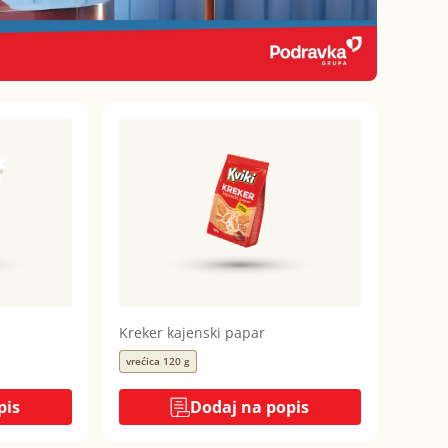
Kreker kajenski papar
vrećica 120 g
pis
Dodaj na popis