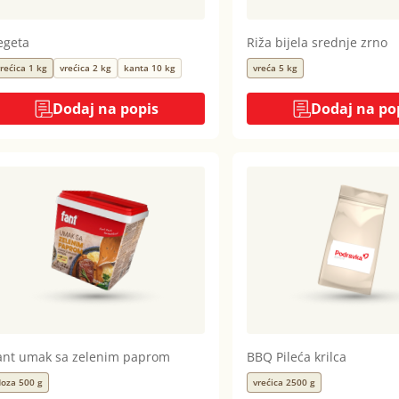
egeta
Riža bijela srednje zrno
rećica 1 kg
vrećica 2 kg
kanta 10 kg
vreća 5 kg
Dodaj na popis
Dodaj na po
ant umak sa zelenim paprom
BBQ Pileća krilca
oza 500 g
vrećica 2500 g