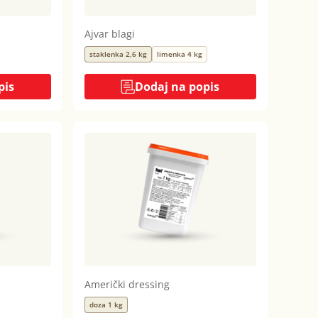
Ajvar blagi
staklenka 2,6 kg
limenka 4 kg
pis
Dodaj na popis
Američki dressing
doza 1 kg