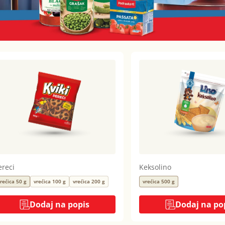
ereci
Keksolino
rećica 50 g
vrećica 100 g
vrećica 200 g
vrećica 500 g
Dodaj na popis
Dodaj na po