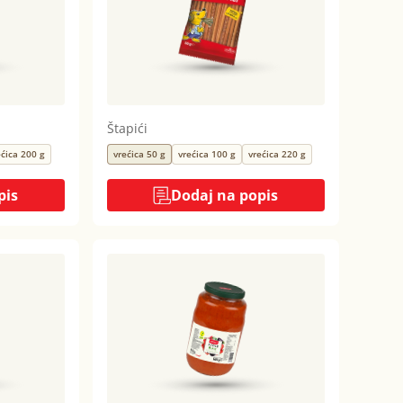
Štapići
ećica 200 g
vrećica 50 g
vrećica 100 g
vrećica 220 g
pis
Dodaj na popis