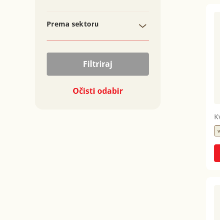
Prema sektoru
Filtriraj
Očisti odabir
Kv
v