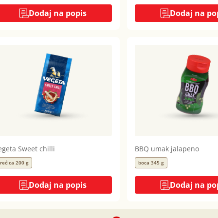
Dodaj na popis
Dodaj na po
egeta Sweet chilli
BBQ umak jalapeno
rećica 200 g
boca 345 g
Dodaj na popis
Dodaj na po