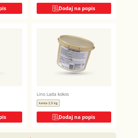
pis
Dodaj na popis
Lino Lada kokos
kanta 2,5 kg
pis
Dodaj na popis